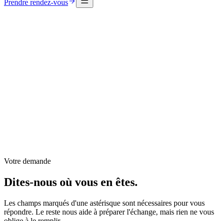
Prendre rendez-vous
Accueil
Contact
Appeler
09 72 12 98 77
Écrire
hello@osiom.fr
Nous trouver
Rue de la Gare
,
25620
Mamirolle
Près de
Besançon
Votre demande
Dites-nous où vous en êtes.
Les champs marqués d'une astérisque sont nécessaires pour vous
répondre. Le reste nous aide à préparer l'échange, mais rien ne vous
oblige à le remplir.